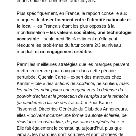
et des solutions concrètes aux citoyens.
Plus spécifiquement, en France, le rapport conseille aux
marques de
doser finement entre l’identité nationale et
le local
– les Français étant les plus opposés à la
mondialisation –
les valeurs sociétales
,
une technologie
accessible
– seulement 36 % estiment qu’elle peut
résoudre les problèmes du futur contre 2/3 au niveau
mondial-
et un engagement crédible
.
Parmi les meilleures stratégies que les marques peuvent
mettre en œuvre pour naviguer dans cette période
perturbée, Quentin Carré – expert des marques chez
Kantar –
cite « des actions de solidarité, de soutien, mais
les attentes principales convergent vers la défense du
pouvoir d’achat et la protection de l’emploi sur le territoire
(la pandémie a laissé des traces).
» Pour Karine
Tisserand, Directrice Générale du Club des Annonceurs,
elles «
doivent incarner une forme d’autorité éclairée, de
résistance constructive, de puissance régénératrice.
»
Elle fait également le constat, qu’aujourd’hui, plus que
jamais, les marques sont scrutées et sont obligées de