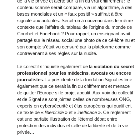
de la vie privée et alerte sur la fin du vrai chiffrement : le
contenu scanné serait comparé, via un algorithme, à des
bases mondiales et un « faux positif » suffirait à être
signalé aux autorités. Serait-on à nouveau dans le même
contexte que l’affaire du tableau de l’origine du monde de
Courbet et Facebook ? Pour rappel, un enseignant avait
partagé sur le réseau social une photo de ce célèbre nu et
son compte s’était vu censuré par la plateforme comme
contrevenant à ses règles sur la nudité.
Le collectif s’inquiète également de la
violation du secret
professionnel pour les médecins, avocats ou encore
journalistes
. La présidente de la fondation Signal estime
également que ce serait la fin du chiffrement et menace
de quitter l’Europe si le projet aboutit. Aux voix du collectif
et de Signal se sont jointes celles de nombreuses ONG,
experts en cybersécurité et élus européens qui qualifient
ce texte de «
liberticide
» et «
inefficace
». Ce règlement
est une parfaite illustration de l’éternel débat entre
protection des individus et celle de la liberté et de la vie
privée…